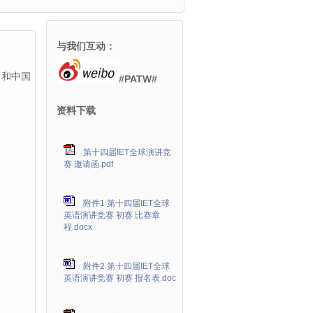
与我们互动：
湾和中国
#PATW#
资料下载
第十四届IET全球演讲竞
赛 邀请函.pdf
附件1 第十四届IET全球
英语演讲竞赛 初赛 比赛章
程.docx
；
附件2 第十四届IET全球
英语演讲竞赛 初赛 报名表.doc