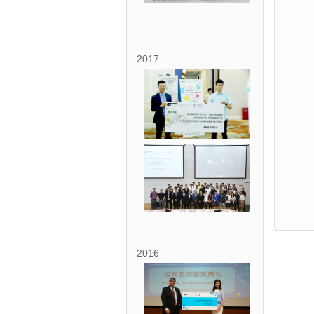
2017
2016