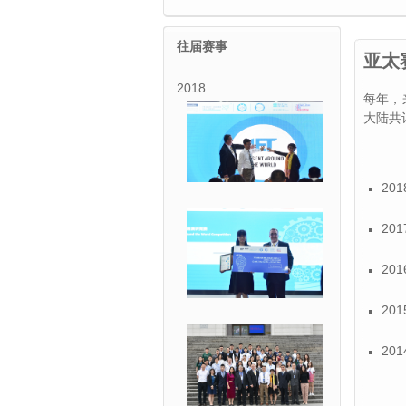
往届赛事
亚太
2018
每年，
大陆共
20
20
20
20
20